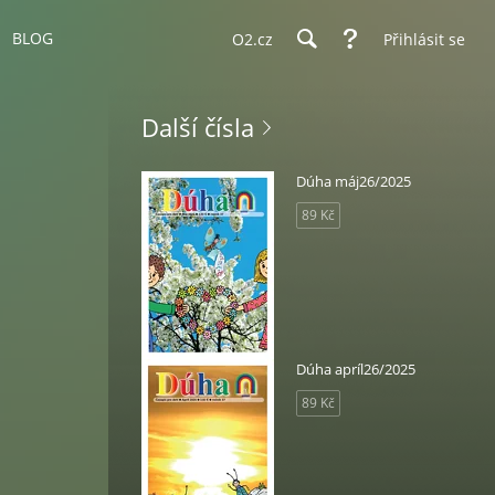
BLOG
O2.cz
Přihlásit se
Další čísla
Dúha máj26/2025
89 Kč
Dúha apríl26/2025
89 Kč