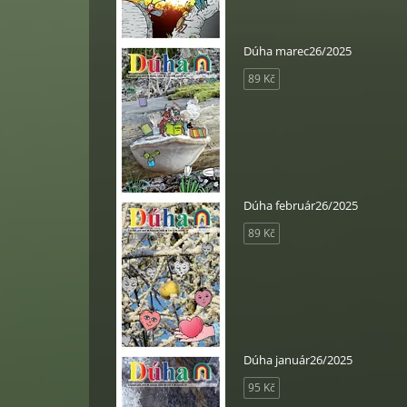
Dúha marec26/2025
89 Kč
Dúha február26/2025
89 Kč
Dúha január26/2025
95 Kč