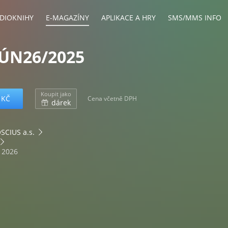
DIOKNIHY
E-MAGAZÍNY
APLIKACE A HRY
SMS/MMS INFO
ÚN26/2025
Koupit jako
 KČ
Cena včetně DPH
dárek
CIUS a.s.
. 2026