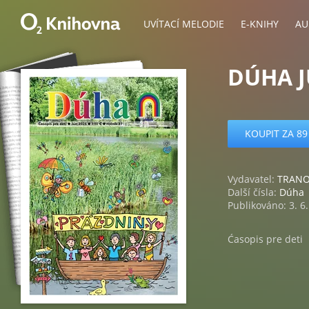
UVÍTACÍ MELODIE
E-KNIHY
AU
DÚHA J
KOUPIT ZA 89
Vydavatel:
TRANOS
Další čísla:
Dúha
Publikováno: 3. 6
Ćasopis pre deti