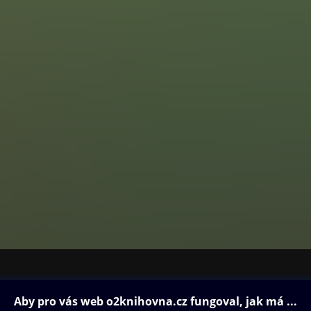
ovna
Další zábava