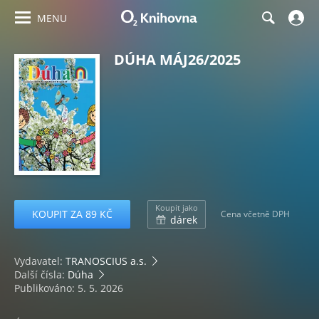
MENU
DÚHA MÁJ26/2025
Koupit jako
KOUPIT ZA 89 KČ
Cena včetně DPH
dárek
Vydavatel:
TRANOSCIUS a.s.
Další čísla:
Dúha
Publikováno: 5. 5. 2026