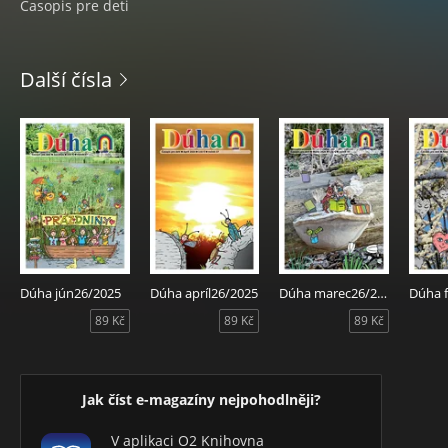
Ćasopis pre deti
Další čísla
Dúha jún26/2025
Dúha apríl26/2025
Dúha marec26/2025
89 Kč
89 Kč
89 Kč
Jak číst e-magazíny nejpohodlněji?
V aplikaci O2 Knihovna