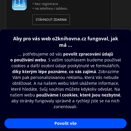
• bez registrace
• na telefonu i tabletu
STÁHNOUT ZDARMA
Obsah ke stažení
Moje O2 Knihovna
Další zábava
© O2 Czech Republic a.s.
Nákupní řád
Přístupnost
Aplikace O2 Knihovna
Zásady zpracování osobních údajů