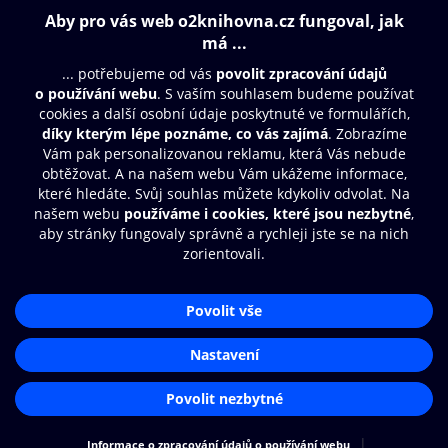
Obsah ke stažení
Moje O2 Knihovna
Další zábava
© O2 Czech Republic a.s.
Nákupní řád
Přístupnost
Aplikace O2 Knihovna
Zásady zpracování osobních údajů
Čti a poslouchej své e-knihy a
Cookies
audioknihy rychleji a pohodlněji.
Nastavení cookies
STÁHNOUT