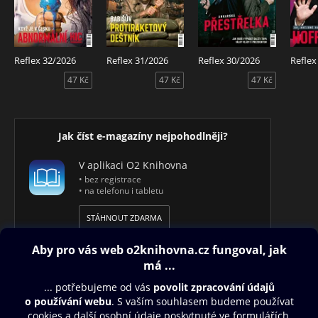
Reflex 32/2026
Reflex 31/2026
Reflex 30/2026
Reflex
47 Kč
47 Kč
47 Kč
Jak číst e-magazíny nejpohodlněji?
V aplikaci O2 Knihovna
• bez registrace
• na telefonu i tabletu
STÁHNOUT ZDARMA
Obsah ke stažení