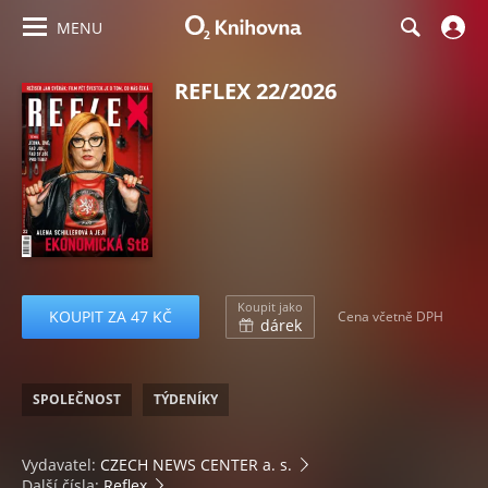
MENU
REFLEX 22/2026
Koupit jako
KOUPIT ZA 47 KČ
Cena včetně DPH
dárek
SPOLEČNOST
TÝDENÍKY
Vydavatel:
CZECH NEWS CENTER a. s.
Další čísla:
Reflex