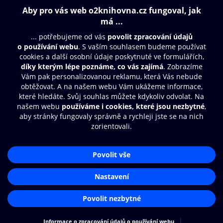
Obsah ke stažení
Moje O2 Knihovna
Další zábava
© O2 Czech Republic a.s.
Nákupní řád
Přístupnost
Aplikace O2 Knihovna
Zásady zpracování osobních údajů
Čti a poslouchej své e-knihy a
Cookies
audioknihy rychleji a pohodlněji.
Nastavení cookies
STÁHNOUT