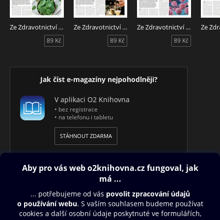
Ze Zdravotnictví 7/2026
Ze Zdravotnictví 6/2026
Ze Zdravotnictví 5/2026
89 Kč
89 Kč
89 Kč
Jak číst e-magazíny nejpohodlněji?
V aplikaci O2 Knihovna
• bez registrace
• na telefonu i tabletu
STÁHNOUT ZDARMA
Obsah ke stažení
Moje O2 Knihovna