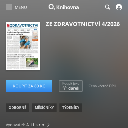
MENU
ZE ZDRAVOTNICTVÍ 4/2026
Koupit jako
KOUPIT ZA 89 KČ
Cena včetně DPH
dárek
ODBORNÉ
MĚSÍČNÍKY
TÝDENÍKY
Vydavatel:
A 11 s.r.o.