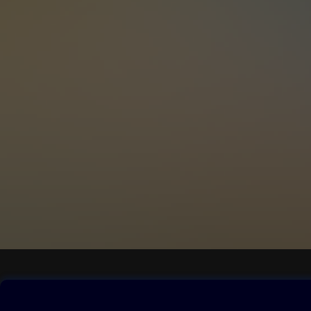
Obsah ke stažení
Moje O2 Knih