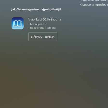
Krause a mnoho d
Jak číst e-magazíny nejpohodlněji?
V aplikaci O2 Knihovna
• bez registrace
• na telefonu i tabletu
STÁHNOUT ZDARMA