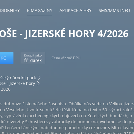
DIOKNIHY
E-MAGAZÍNY
APLIKACE A HRY
SMS/MMS INFO
ŠE - JIZERSKÉ HORY 4/2026
Koupit jako
 KČ
Cena včetně DPH
dárek
šský národní park
še - Jizerské hory
. 2026
s dubnové číslo našeho časopisu. Obálka nás vede na Velkou jizer
a Veselého. Uvnitř se můžete těšit třeba na text o 50. výročí založ
y, vyprávění o archeologických objevech na Kotelských boudách, o
cké diverzity Schustlerovy zahrádky do budoucna, vydáme se do pr
AP Leošem Lánským, nabídneme pamětnický rozhovor s Miroslave
Paky, podivuhodný život libereckého rodáka, válečného letce RAF 