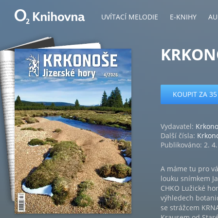
UVÍTACÍ MELODIE
E-KNIHY
AU
KRKONO
KOUPIT ZA 35
Vydavatel:
Krkono
Další čísla:
Krkono
Publikováno: 2. 4
A máme tu pro vá
louku snímkem Jan
CHKO Lužické hor
výhledech botani
se strážcem KRN
Krausem od Staré 