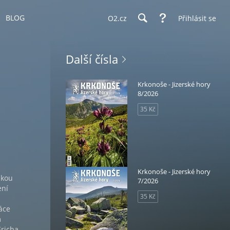
BLOG
O2.cz
Přihlásit se
Další čísla
Krkonoše - Jizerské hory
8/2026
35 Kč
Krkonoše - Jizerské hory
skou
7/2026
ení
35 Kč
áce
m
Ericha