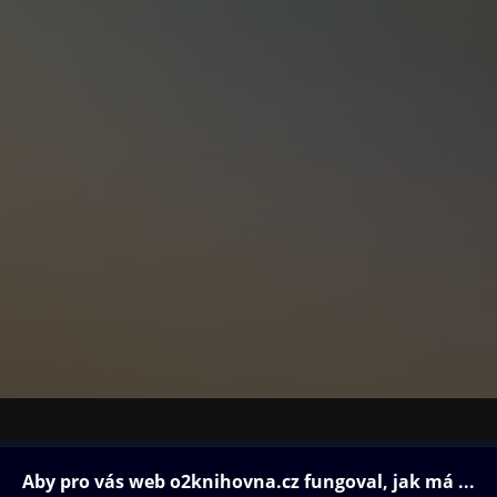
ovna
Další zábava