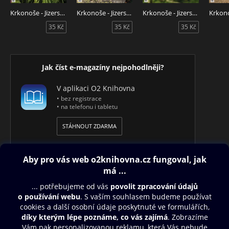
Krkonoše - Jizerské hory 8/2026
Krkonoše - Jizerské hory 7/2026
Krkonoše - Jizerské hory Krkonoše - Jizerské ho 5/2026
35 Kč
35 Kč
35 Kč
Jak číst e-magazíny nejpohodlněji?
V aplikaci O2 Knihovna
• bez registrace
• na telefonu i tabletu
STÁHNOUT ZDARMA
Obsah ke stažení
Moje O2 Knihovna