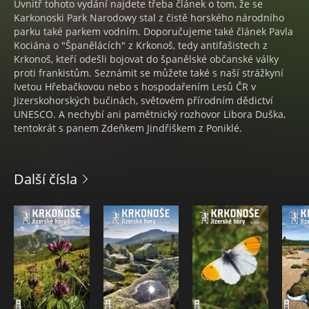
Uvnitř tohoto vydání najdete třeba článek o tom, že se
Karkonoski Park Narodowy stal z čistě horského národního
parku také parkem vodním. Doporučujeme také článek Pavla
Kociána o "Španělácích" z Krkonoš, tedy antifašistech z
Krkonoš, kteří odešli bojovat do španělské občanské války
proti frankistům. Seznámit se můžete také s naší strážkyní
Ivetou Hřebačkovou nebo s hospodařením Lesů ČR v
Jizerskohorských bučinách, světovém přírodním dědictví
UNESCO. A nechybí ani pamětnický rozhovor Libora Duška,
tentokrát s panem Zdeňkem Jindřiškem z Poniklé.
Další čísla