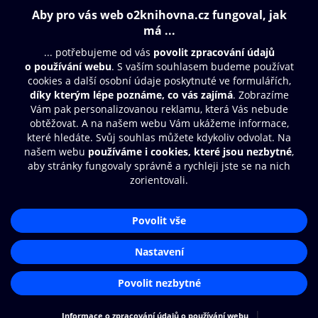
Obsah ke stažení
Moje O2 Knihovna
Další zábava
© O2 Czech Republic a.s.
Nákupní řád
Přístupnost
Aplikace O2 Knihovna
Zásady zpracování osobních údajů
Čti a poslouchej své e-knihy a
Cookies
audioknihy rychleji a pohodlněji.
Nastavení cookies
STÁHNOUT