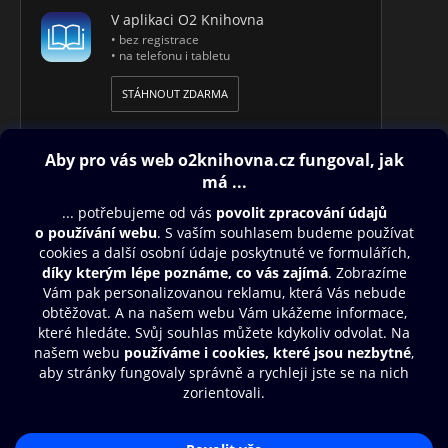
V aplikaci O2 Knihovna
• bez registrace
• na telefonu i tabletu
STÁHNOUT ZDARMA
Obsah ke stažení
Moje O2 Knihovna
Další zábava
© O2 Czech Republic a.s.
Nákupní řád
Přístupnost