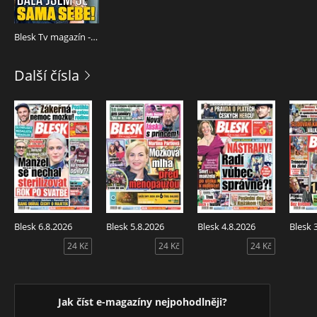
Blesk Tv magazín - 27.03.2026
Další čísla
Blesk 6.8.2026
Blesk 5.8.2026
Blesk 4.8.2026
Blesk 
24 Kč
24 Kč
24 Kč
Jak číst e-magazíny nejpohodlněji?