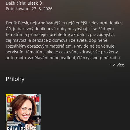
Další čísla:
Blesk
Publikováno: 27. 3. 2026
Deník Blesk, nejprodávanější a nejčtenější celostátní deník v
ČR, je barevný deník nové doby nevyhýbající se žádným
tématům a přinášející přehledné aktuální zpravodajství,
zajímavosti a senzace z domova i ze světa, doplněné
rozsáhlým obrazovým materiálem. Pravidelně se věnuje
servisním tématům, jako je cestování, zdraví, vše pro ženy,
auto-moto, vzdělávání nebo bydlení, články jsou plné rad a
doporučení. Sobotní příloha je souhrnem nejzajímavějších
více
událostí týdne ve společnosti. V pátek vychází se
suplementem Blesk magazín. Deník Blesk vychází v
Přílohy
regionálních mutacích Praha, Praha a střední Čechy, jižní
Čechy, východní Čechy, severní Čechy, západní Čechy, Brno a
okolí, jižní Morava a severní Morava. V neděli vychází jeho
magazínový sourozenec Nedělní BLESK.