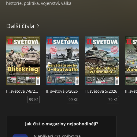
historie, politika, vojenství, válka
Další čísla
II. světová 7-8/2026
II. světová 6/2026
II. světová 5/2026
II. sv
99 Kč
99 Kč
79 Kč
Jak číst e-magazíny nejpohodlněji?
V aplikaci O2 Knihovna