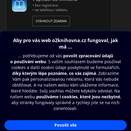
• bez registrace
• na telefonu i tabletu
STÁHNOUT ZDARMA
Obsah ke stažení
Moje O2 Knihovna
Další zábava
© O2 Czech Republic a.s.
Nákupní řád
Přístupnost
Aplikace O2 Knihovna