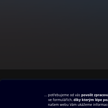
Obsah ke stažení
Moje O2 Knih
Uvítací melodie
Přihlásit se
Aplikace a hry
E-knihy
Dárkový poukaz
SMS/MMS Info
Audioknihy
Nápověda
Blog