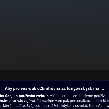
ovna
Další zábava
Oneplay
Oneplay Originály
Sport