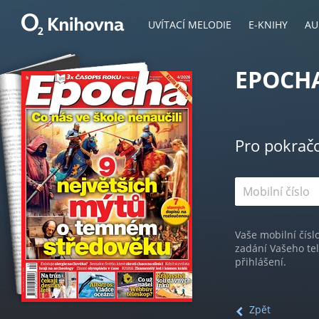
UVÍTACÍ MELODIE
E-KNIHY
AU
EPOCHA
Pro pokrač
Vaše mobilní čísl
zadání Vašeho te
přihlášení.
Zpět