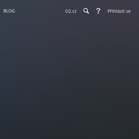
BLOG
O2.cz
Přihlásit se