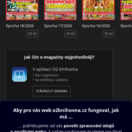
Epocha 18/2026
Epocha 17/2026
Epocha 16/2026
Epoch
35 Kč
35 Kč
35 Kč
Jak číst e-magazíny nejpohodlněji?
V aplikaci O2 Knihovna
• bez registrace
• na telefonu i tabletu
STÁHNOUT ZDARMA
Obsah ke stažení