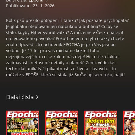
Publikováno: 23. 1. 2026
Kolik psů přežilo potopení Titaniku? Jak poznáte psychopata?
Je globální oteplování jen nafouknutá bublina? Co by se
stalo, kdyby Hitler vyhrál válku? A můžeme v Česku narazit
na jedovatého pavouka? Pokud nejen na tyto otázky chcete
znát odpověď, čtrnáctideník EPOCHA je pro Vás jasnou
volbou. Již 17 let pro vás mícháme koktejl toho
nejzajímavějšího, co se kolem nás děje! Historická fakta i
zajímavosti, netušené detaily o planetě Zemi, vědecké i
technické unikáty či pikantnosti ze života slavných. I to
můžete v EPOŠE, která se stala již 3x Časopisem roku, najít!
Další čísla