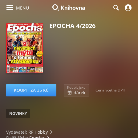
MENU
EPOCHA 4/2026
Koupit jako
KOUPIT ZA 35 KČ
Cena včetně DPH
dárek
NOVINKY
Vydavatel:
RF Hobby
Další čísla:
Epocha