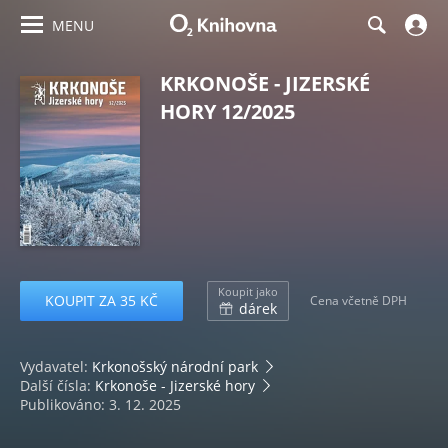
MENU
KRKONOŠE - JIZERSKÉ
HORY 12/2025
Koupit jako
KOUPIT ZA 35 KČ
Cena včetně DPH
dárek
Vydavatel:
Krkonošský národní park
Další čísla:
Krkonoše - Jizerské hory
Publikováno: 3. 12. 2025