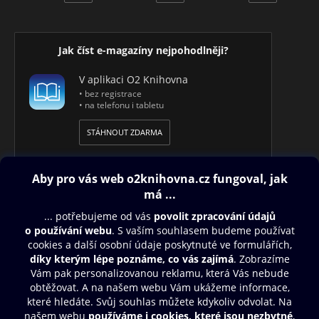
Jak číst e-magazíny nejpohodlněji?
V aplikaci O2 Knihovna
• bez registrace
• na telefonu i tabletu
STÁHNOUT ZDARMA
Obsah ke stažení
Moje O2 Knihovna
Další zábava