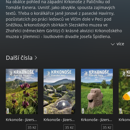
Na obálce pohled na západní Krkonoše z Paličníku od
Tomáše Exnera. Uvnitř, jako obvykle, spousta zajímavých
textů. Třeba o korálkářce Janě Jonové z pasecké Havírny,
pozůstatcích po práci ledovců ve Vlčím dole v Peci pod
Sněžkou, krkonošských sbírkách Slezského muzea ve
Zhořelci (německém Görlitz) či krásné akvizici Krkonošského
muzea v Jilemnici - loutkovém divadle Josefa Špidlena.
Píšeme taky o mechanickém betlému bratrů Petra a
více
Stanislava Slavíkových z Vysokého nad Jizerou, který tvořili
víc než 40 zim a prozradíme vám, kde ho můžete dodnes
Další čísla
vidět. A další tajemství, které se dozvíte je, kde najdete
geografický střed Jizerských hor. A pochopitelně nabízíme
spoustu krásných fotografií a dalšího zajímavého obsahu.
Krkonoše - Jizerské hory 8/2026
Krkonoše - Jizerské hory 7/2026
Krkonoše - Jizerské hory 6/2026
35 Kč
35 Kč
35 Kč