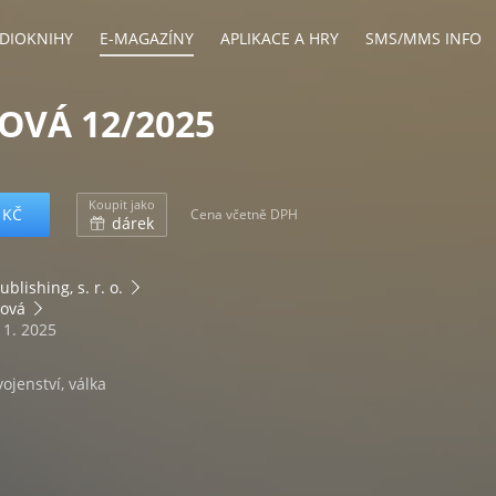
DIOKNIHY
E-MAGAZÍNY
APLIKACE A HRY
SMS/MMS INFO
TOVÁ 12/2025
Koupit jako
 KČ
Cena včetně DPH
dárek
ublishing, s. r. o.
tová
11. 2025
 vojenství, válka