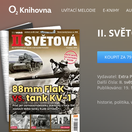
UVÍTACÍ MELODIE
E-KNIHY
AU
II. SVĚ
KOUPIT ZA 79
Vydavatel:
Extra P
Další čísla:
II. svě
Publikováno: 19. 
historie, politika,