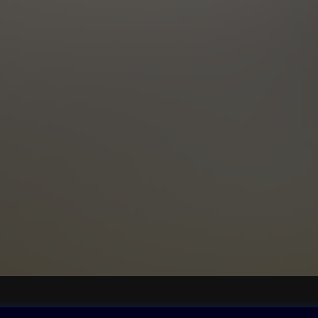
ovna
Další zábava