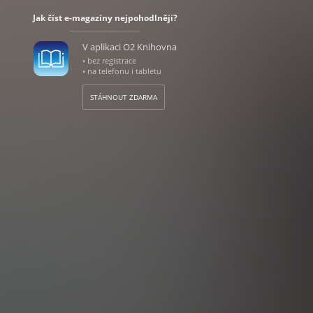
Jak číst e-magazíny nejpohodlněji?
V aplikaci O2 Knihovna
• bez registrace
• na telefonu i tabletu
STÁHNOUT ZDARMA