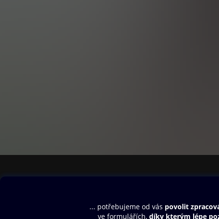
Obsah ke stažení
Moje O2 Knih
Uvítací melodie
Přihlásit se
Aplikace a hry
E-knihy
Dárkový poukaz
SMS/MMS Info