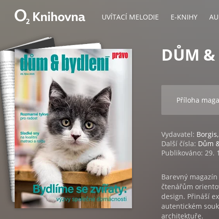
UVÍTACÍ MELODIE
E-KNIHY
AU
DŮM & 
Příloha mag
Vydavatel:
Borgis,
Další čísla:
Dům &
Publikováno: 29. 
Barevný magazín n
čtenářům orientov
design. Přináší e
autentickém souk
architektuře.