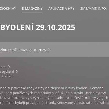
DIOKNIHY
E-MAGAZÍNY
APLIKACE A HRY
SMS/MMS INFO
BYDLENÍ 29.10.2025
azínu
Deník Právo 29.10.2025
 a.s.
 bydlení
10. 2025
abízí praktické rady a tipy na zlepšení kvality bydlení. Pomáhá
at se v používaných materiálech, ať už jde o stavbu, nebo bytový
xkluzivní rozhovory s významnými osobnostmi české kultury v jejich
romí, nechybějí pravidelné stránky věnované zahrádkaření a zahra