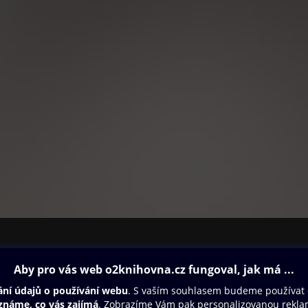
ovna
Další zábava
Oneplay
Oneplay Originály