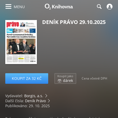
MENU
DENÍK PRÁVO 29.10.2025
Koupit jako
KOUPIT ZA 32 KČ
Cena včetně DPH
dárek
Vydavatel:
Borgis, a.s.
Další čísla:
Deník Právo
Publikováno: 29. 10. 2025