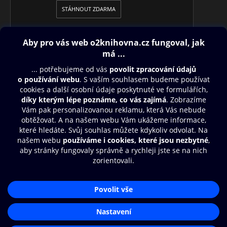
STÁHNOUT ZDARMA
•
MAGAZÍN + TV
Čtení na celý víkend pro čtenáře všech
generací, rozhovory, reportáže, historie, křížovky. Navíc s
televizním programem na celý týden.
Obsah ke stažení
Moje O2 Knihovna
Další zábava
© O2 Czech Republic a.s.
Nákupní řád
Přístupnost
Aplikace O2 Knihovna
Zásady zpracování osobních údajů
Čti a poslouchej své e-knihy a
Cookies
audioknihy rychleji a pohodlněji.