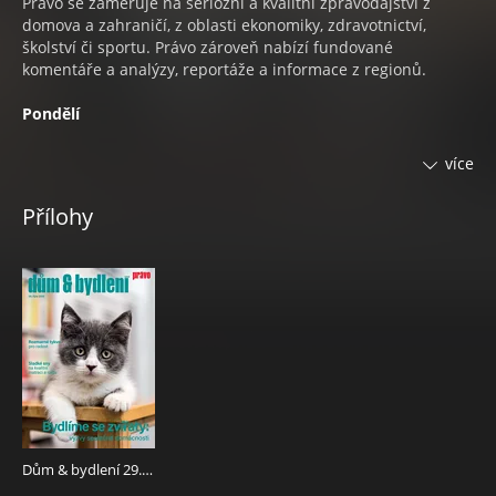
Právo se zaměřuje na seriózní a kvalitní zpravodajství z
domova a zahraničí, z oblasti ekonomiky, zdravotnictví,
školství či sportu. Právo zároveň nabízí fundované
komentáře a analýzy, reportáže a informace z regionů.
Pondělí
•
SPORT EXTRA
Stálá pondělní příloha obsahuje rozšířené
více
zpravodajství ze světa sportu.
•
KOKTEJL
Pravidelná pondělní rubrika informuje o
Přílohy
novinkách ze světa celebrit a všem co hýbe společností.
•
PC - TV - FOTO
Informace o trendech ze světa počítačů,
fotografování a audiovizuální techniky.
Úterý
•
STYL PRO ŽENY
Styl je časopis především pro ženy, ale
nejen pro ně. Překvapí zajímavými rozhovory s osobnostmi
ze šoubyznysu, vědy, umění, sportu i dalších oborů.
Inspiruje příběhy žen, jež se dokázaly poprat s osudem.
Nabízí nejnovější trendy ze světa módy i kosmetiky, ale i
báječné recepty pro začátečníky i pokročilé, které pro nás
Dům & bydlení 29.10.2025
připravují špičkoví kuchaři z celé republiky. Najdete tu i