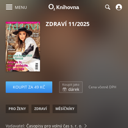
MENU
ZDRAVÍ 11/2025
Koupit jako
KOUPIT ZA 49 KČ
Cena včetně DPH
dárek
PRO ŽENY
ZDRAVÍ
MĚSÍČNÍKY
Vydavatel:
Časopisy pro volný čas s. r. o.