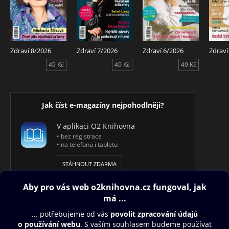
Zdraví 8/2026
Zdraví 7/2026
Zdraví 6/2026
Zdraví
49 Kč
49 Kč
49 Kč
Jak číst e-magazíny nejpohodlněji?
V aplikaci O2 Knihovna
• bez registrace
• na telefonu i tabletu
STÁHNOUT ZDARMA
Obsah ke stažení