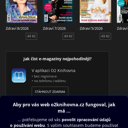
Zdraví 8/2026
Zdraví 7/2026
Zdraví 5/2026
Zdraví
49 Kč
49 Kč
49 Kč
Jak číst e-magazíny nejpohodlněji?
V aplikaci O2 Knihovna
• bez registrace
• na telefonu i tabletu
STÁHNOUT ZDARMA
Obsah ke stažení