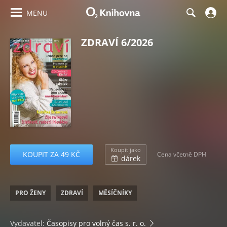
MENU
ZDRAVÍ 6/2026
Koupit jako
KOUPIT ZA 49 KČ
Cena včetně DPH
dárek
PRO ŽENY
ZDRAVÍ
MĚSÍČNÍKY
Vydavatel:
Časopisy pro volný čas s. r. o.