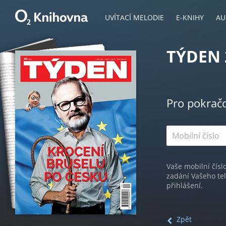
UVÍTACÍ MELODIE
E-KNIHY
AU
TÝDEN 
Pro pokrač
Vaše mobilní čísl
zadání Vašeho te
přihlášení.
Zpět