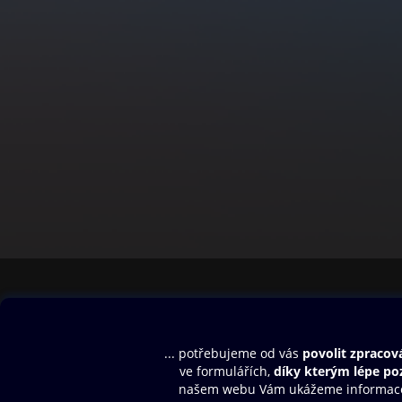
Obsah ke stažení
Moje O2 Knih
Uvítací melodie
Přihlásit se
Aplikace a hry
E-knihy
Dárkový poukaz
SMS/MMS Info
Audioknihy
Nápověda
Blog