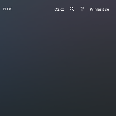
BLOG
O2.cz
Přihlásit se