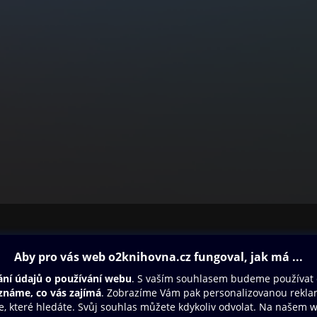
ovna
Další zábava
Oneplay
Oneplay Originály
Sport