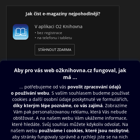
Jak číst e-magazíny nejpohodlněji?
V aplikaci O2 Knihovna
• bez registrace
• na telefonu i tabletu
STÁHNOUT ZDARMA
Obsah ke stažení
Moje O2 Knihovna
Další zábava
© O2 Czech Republic a.s.