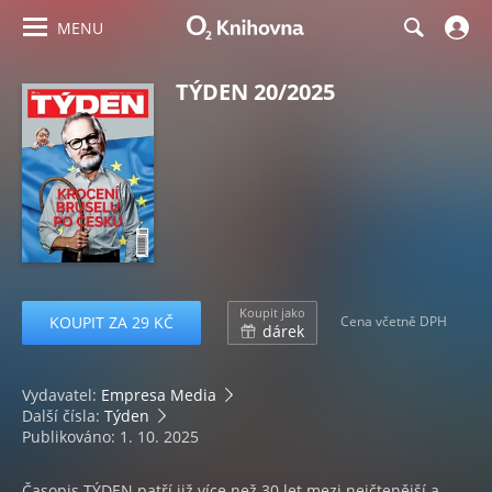
MENU
TÝDEN 20/2025
Koupit jako
KOUPIT ZA 29 KČ
Cena včetně DPH
dárek
Vydavatel:
Empresa Media
Další čísla:
Týden
Publikováno: 1. 10. 2025
Časopis TÝDEN patří již více než 30 let mezi nejčtenější a