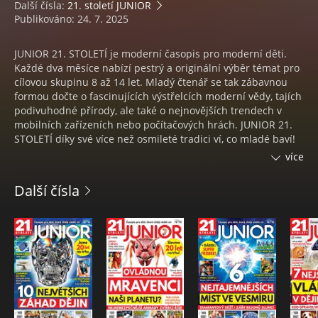
Další čísla:
21. století JUNIOR
Publikováno: 24. 7. 2025
JUNIOR 21. STOLETÍ je moderní časopis pro moderní děti.
Každé dva měsíce nabízí pestrý a originální výběr témat pro
cílovou skupinu 8 až 14 let. Mladý čtenář se tak zábavnou
formou dočte o fascinujících výstřelcích moderní vědy, tajích
podivuhodné přírody, ale také o nejnovějších trendech v
mobilních zařízeních nebo počítačových hrách. JUNIOR 21.
STOLETÍ díky své více než osmileté tradici ví, co mladé baví!
Proto nezapomíná ani na volnočasové aktivity, jakými jsou
více
nejrůznější freestylové sporty nebo moderní tance. Kromě
poutavého grafického zpracování dvouměsíčník nabízí také
Další čísla
dárky pro čtenáře – vždy jde o dárek v podobě příbalu,
kartonovou vystřihovánku a občas i plakát.