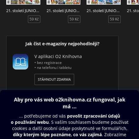
21. století JUNIOR 5/2026
21. století JUNIOR 4/2026
21. století JUNIOR 3/2026
59 Kč
59 Kč
59 Kč
Jak číst e-magazíny nejpohodlněji?
V aplikaci O2 Knihovna
• bez registrace
• na telefonu i tabletu
STÁHNOUT ZDARMA
Obsah ke stažení
Moje O2 Knihovna