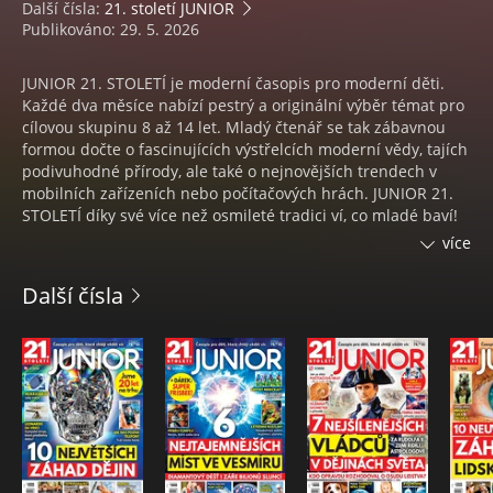
Další čísla:
21. století JUNIOR
Publikováno: 29. 5. 2026
JUNIOR 21. STOLETÍ je moderní časopis pro moderní děti.
Každé dva měsíce nabízí pestrý a originální výběr témat pro
cílovou skupinu 8 až 14 let. Mladý čtenář se tak zábavnou
formou dočte o fascinujících výstřelcích moderní vědy, tajích
podivuhodné přírody, ale také o nejnovějších trendech v
mobilních zařízeních nebo počítačových hrách. JUNIOR 21.
STOLETÍ díky své více než osmileté tradici ví, co mladé baví!
Proto nezapomíná ani na volnočasové aktivity, jakými jsou
více
nejrůznější freestylové sporty nebo moderní tance. Kromě
poutavého grafického zpracování dvouměsíčník nabízí také
Další čísla
dárky pro čtenáře – vždy jde o dárek v podobě příbalu,
kartonovou vystřihovánku a občas i plakát.