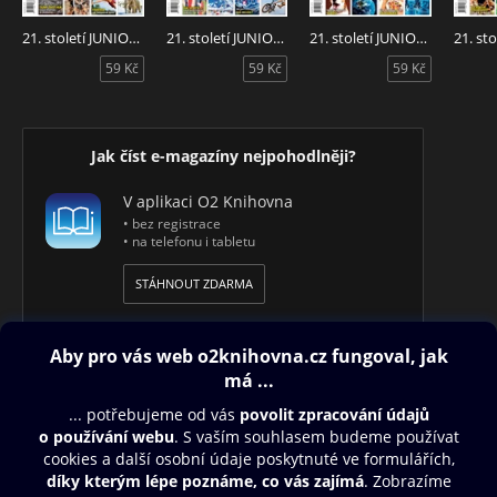
21. století JUNIOR 5/2026
21. století JUNIOR 3/2026
21. století JUNIOR 2/2026
59 Kč
59 Kč
59 Kč
Jak číst e-magazíny nejpohodlněji?
V aplikaci O2 Knihovna
• bez registrace
• na telefonu i tabletu
STÁHNOUT ZDARMA
Obsah ke stažení
Moje O2 Knihovna