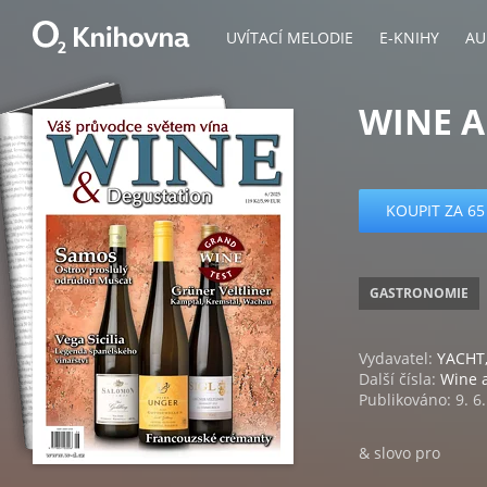
UVÍTACÍ MELODIE
E-KNIHY
AU
WINE A
KOUPIT ZA 65
GASTRONOMIE
Vydavatel:
YACHT, 
Další čísla:
Wine 
Publikováno: 9. 6
& slovo pro