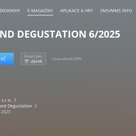
DIOKNIHY
E-MAGAZÍNY
APLIKACE A HRY
SMS/MMS INFO
ND DEGUSTATION 6/2025
Koupit jako
 KČ
Cena včetně DPH
dárek
s.r.o.
and Degustation
. 2025