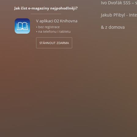
Ivo Dvořák SSS –
Jak číst e-magazíny nejpohodlněji?
Jakub Přibyl - In
V aplikaci O2 Knihovna
& z domova
• bez registrace
• na telefonu i tabletu
Aktuality a zajím
STÁHNOUT ZDARMA
& ze zahraničí
Aktuality a zajíma
& vína měsíce
& degustation
Galadegustace V
Anne - Sophie Bey
Vinařství Přátelé 