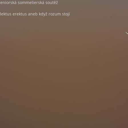
 seniorská sommelierská soutěž
telektus erektus aneb když rozum stojí
avosti z domova
vosti ze světa
INO MARKUZZI
er z vinařství Léon Beyer
Pavlova představilo nový ročník vín