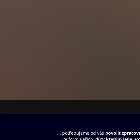
Tempos Vega Sicil
Galadegustace s
Mýty a legendy ve
Versus - Pinot No
& cesty za vínem
Štětín Víno, gas
Rodina muškátů 
& Grand test
Jednotraťová vín
Sylvánské zelené
Obsah ke stažení
Moje O2 Knih
& z Čech a Morav
Uvítací melodie
Přihlásit se
Aplikace a hry
E-knihy
Dárkový poukaz
Osobnosti českého
SMS/MMS Info