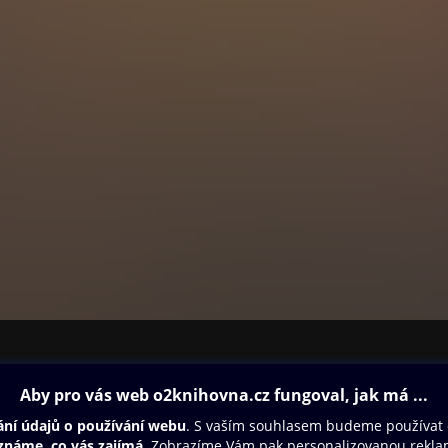
ia v Praze
polečnosti ALBARELO
 světě vína
ir
tronomie a kultura v hlavním městě Západního Pomořanska
na ostrově Samos
a z odrůdy Grüner Veltliner z regionů Kamptal, Kremstal a Wachau
ovna
Další zábava
y
Oneplay
Oneplay Originály
 a moravského vinařství - Příběhy špičkových šumivých vín v kateg