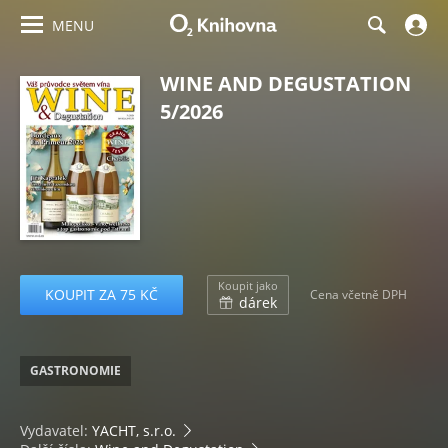
MENU
WINE AND DEGUSTATION
5/2026
Koupit jako
KOUPIT ZA 75 KČ
Cena včetně DPH
dárek
GASTRONOMIE
Vydavatel:
YACHT, s.r.o.