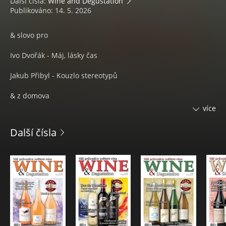
Další čísla:
Wine and Degustation
Publikováno: 14. 5. 2026
& slovo pro
Ivo Dvořák - Máj, lásky čas
Jakub Přibyl - Kouzlo stereotypů
& z domova
více
Aktuality a zajímavosti z domova
Další čísla
& ze zahraničí
Aktuality a zajímavosti ze světa
& vína měsíce
& tipy
& degustation