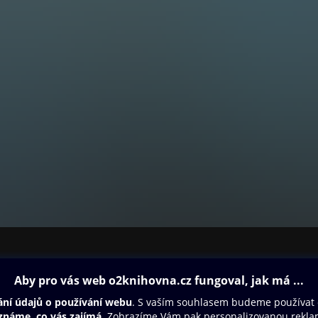
rima 2025
rima 2025
ervená vína z odrůdy Merlot
y
 a moravského vinařství - Příběhy špičkových vín z odrůdy Pinot N
ovna
Další zábava
 Německa
Oneplay
Oneplay Originály
uzské restaurace