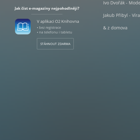
Ivo Dvořák - Mode
Jak číst e-magazíny nejpohodlněji?
Jakub Přibyl - Vír
V aplikaci O2 Knihovna
& z domova
• bez registrace
• na telefonu i tabletu
Aktuality a zajím
STÁHNOUT ZDARMA
& ze zahraničí
Aktuality a zajíma
& vína měsíce
& degustation
Concours des Vin
Mýty a legendy ve
Versus - Sauvign