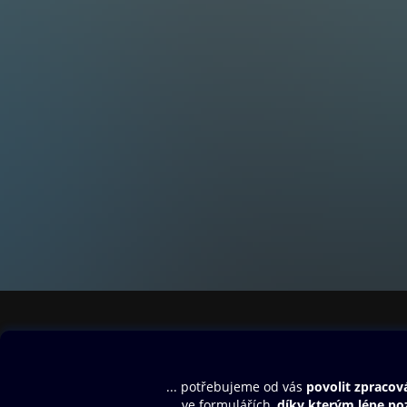
& ze světa vína
Amarone Opera P
& cesty za vínem
Toskánská Antep
& Grand test
Barbera
Moravská suchá č
& z Čech a Morav
Osobnosti českého
& představujeme
Obsah ke stažení
Moje O2 Knih
Spätburgunder z
Uvítací melodie
Přihlásit se
Aplikace a hry
E-knihy
Dárkový poukaz
& kultovní franco
SMS/MMS Info