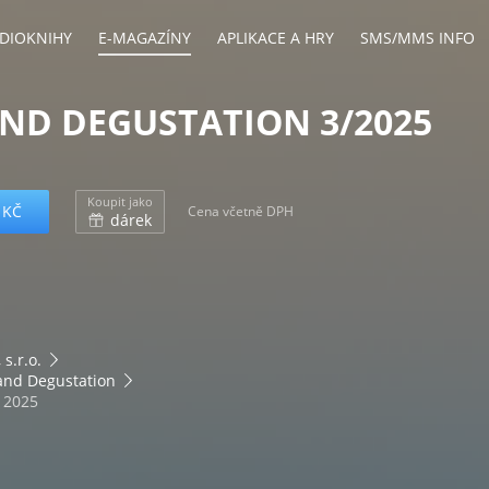
DIOKNIHY
E-MAGAZÍNY
APLIKACE A HRY
SMS/MMS INFO
ND DEGUSTATION 3/2025
Koupit jako
 KČ
Cena včetně DPH
dárek
s.r.o.
and Degustation
. 2025