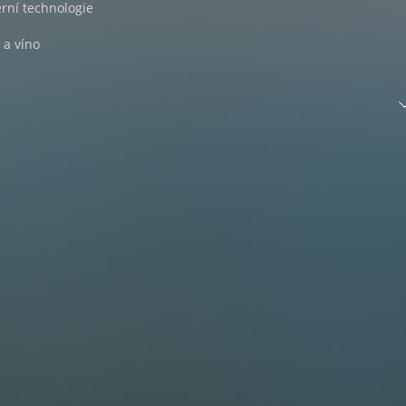
rní technologie
a a víno
avosti z domova
vosti ze světa
s de Bourgogne v Karlových Varech
 světě vína
on Blanc