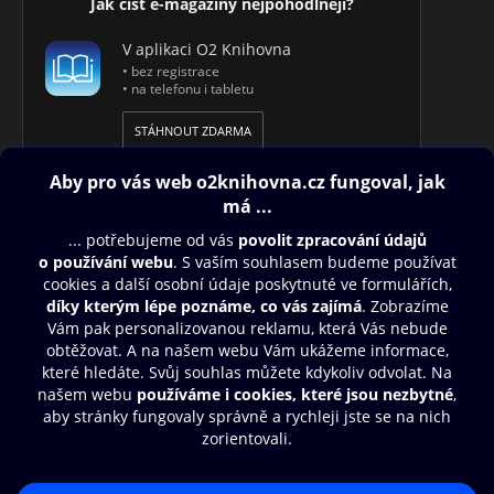
Jak číst e-magazíny nejpohodlněji?
V aplikaci O2 Knihovna
• bez registrace
• na telefonu i tabletu
STÁHNOUT ZDARMA
Obsah ke stažení
Moje O2 Knihovna
Další zábava
© O2 Czech Republic a.s.
Nákupní řád