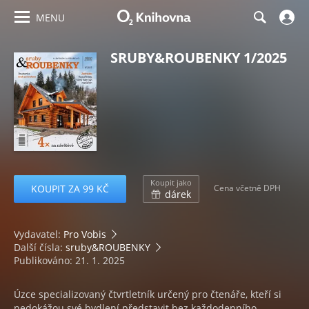
MENU
SRUBY&ROUBENKY 1/2025
Koupit jako
KOUPIT ZA 99 KČ
Cena včetně DPH
dárek
Vydavatel:
Pro Vobis
Další čísla:
sruby&ROUBENKY
Publikováno: 21. 1. 2025
Úzce specializovaný čtvrtletník určený pro čtenáře, kteří si
nedokážou své bydlení představit bez každodenního