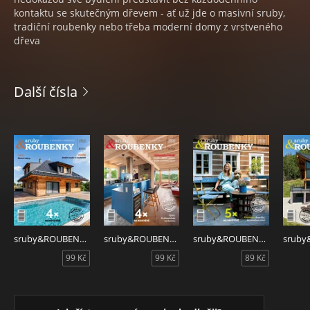
kontaktu se skutečným dřevem - ať už jde o masivní sruby,
tradiční roubenky nebo třeba moderní domy z vrstveného
dřeva
Další čísla
sruby&ROUBENKY 3/2026
sruby&ROUBENKY 2/2026
sruby&ROUBENKY 1/2026
99 Kč
99 Kč
89 Kč