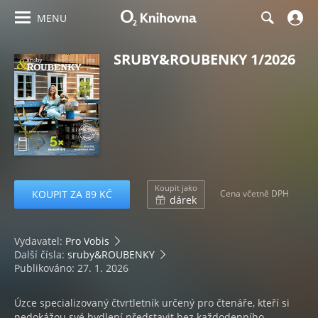
MENU
SRUBY&ROUBENKY 1/2026
Koupit jako
KOUPIT ZA 89 KČ
Cena včetně DPH
dárek
Vydavatel:
Pro Vobis
Další čísla:
sruby&ROUBENKY
Publikováno: 27. 1. 2026
Úzce specializovaný čtvrtletník určený pro čtenáře, kteří si
nedokážou své bydlení představit bez každodenního