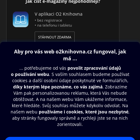
Jak číst e-magazíny nejpohodlněji?
V aplikaci O2 Knihovna
• bez registrace
• na telefonu i tabletu
STÁHNOUT ZDARMA
Obsah ke stažení
Moje O2 Knihovna
Další zábava
© O2 Czech Republic a.s.
Nákupní řád