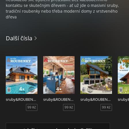
kontaktu se skutečným dřevem - ať už jde o masivní sruby,
tradiční roubenky nebo třeba moderní domy z vrstveného
dřeva
Další čísla
sruby&ROUBENKY 3/2026
sruby&ROUBENKY 2/2026
sruby&ROUBENKY 4/2025
99 Kč
99 Kč
99 Kč