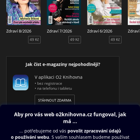
Zdraví 8/2026
Zdraví 7/2026
Zdraví 6/2026
Zdraví
49 Kč
49 Kč
49 Kč
Jak číst e-magazíny nejpohodlněji?
V aplikaci O2 Knihovna
• bez registrace
• na telefonu i tabletu
STÁHNOUT ZDARMA
Obsah ke stažení