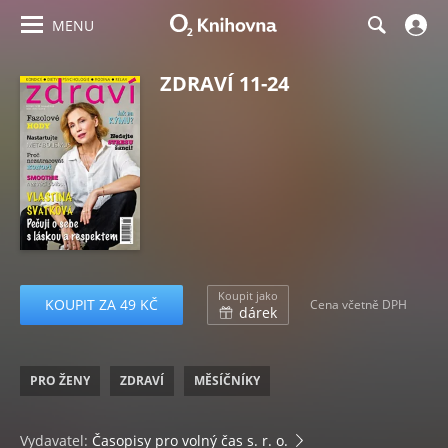
MENU
ZDRAVÍ 11-24
Koupit jako
KOUPIT ZA 49 KČ
Cena včetně DPH
dárek
PRO ŽENY
ZDRAVÍ
MĚSÍČNÍKY
Vydavatel:
Časopisy pro volný čas s. r. o.