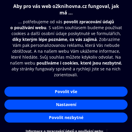
Obsah ke stažení
Moje O2 Knihovna
Další zábava
© O2 Czech Republic a.s.
Nákupní řád
Přístupnost
Aplikace O2 Knihovna
Zásady zpracování osobních údajů
Čti a poslouchej své e-knihy a
Cookies
audioknihy rychleji a pohodlněji.
Nastavení cookies
STÁHNOUT