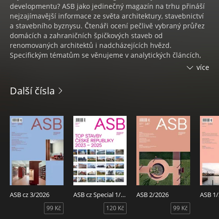
developmentu? ASB jako jedinečný magazín na trhu přináší
nejzajímavější informace ze světa architektury, stavebnictví
a stavebního byznysu. Čtenáři ocení pečlivě vybraný průřez
domácích a zahraničních špičkových staveb od
renomovaných architektů i nadcházejících hvězd.
Specifickým tématům se věnujeme v analytických článcích,
rozhovorech s odborníky i v příkladných realizacích. Prostor
více
dáváme designovým novinkám a pohledu nové generace,
seznamujeme s materiálovými a konstrukčními inovacemi.
Další čísla
Nechybí tipy šéfredaktorky na nové publikace, výběr
nejdůležitějších událostí či doporučené akce. Na své si
přijdou především fanoušci architektury, stavební nadšenci,
architekti a projektanti, manažeři stavebních a
developerských firem a studenti.
ASB cz 3/2026
ASB cz Special 1/2026
ASB 2/2026
ASB 1
99 Kč
120 Kč
99 Kč