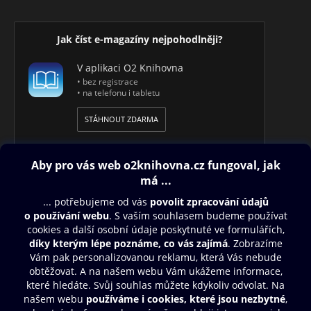
Jak číst e-magazíny nejpohodlněji?
V aplikaci O2 Knihovna
• bez registrace
• na telefonu i tabletu
STÁHNOUT ZDARMA
Obsah ke stažení
Moje O2 Knihovna
Další zábava