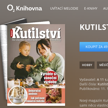
UVÍTACÍ MELODIE
E-KNIHY
AU
KUTILS
KOUPIT ZA 49
HOBBY
MĚSÍ
Vydavatel:
A 11 s.
Další čísla:
Kutilst
Publikováno: 11. 
Nový magazín Kutil
sami něco vlastno