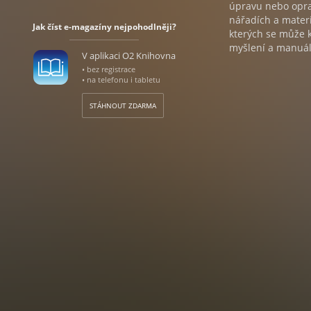
úpravu nebo opra
nářadích a materi
Jak číst e-magazíny nejpohodlněji?
kterých se může k
myšlení a manuál
V aplikaci O2 Knihovna
• bez registrace
• na telefonu i tabletu
STÁHNOUT ZDARMA