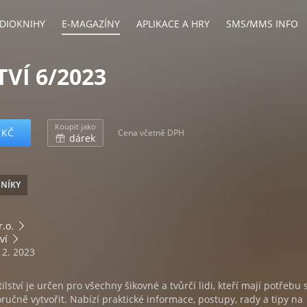
DIOKNIHY
E-MAGAZÍNY
APLIKACE A HRY
SMS/MMS INFO
TVÍ 6/2023
Koupit jako
 KČ
Cena včetně DPH
dárek
ČNÍKY
r.o.
ví
12. 2023
ství je určen pro všechny šikovné a tvůrčí lidi, kteří mají potřebu s
ručně vytvořit. Nabízí praktické informace, postupy, rady a tipy na