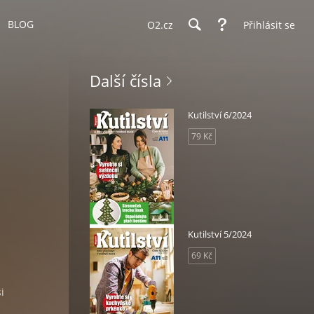
BLOG
O2.cz
Přihlásit se
Další čísla
Kutilství 6/2024
79 Kč
Kutilství 5/2024
69 Kč
i