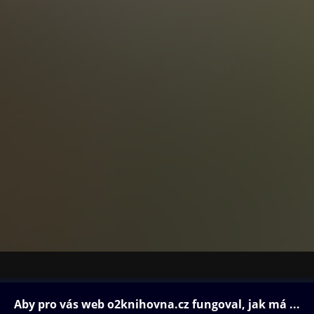
ovna
Další zábava