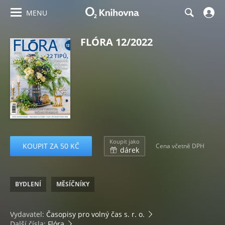
MENU
FLÓRA 12/2022
Koupit jako
KOUPIT ZA 50 KČ
Cena včetně DPH
dárek
BYDLENÍ
MĚSÍČNÍKY
Vydavatel:
Časopisy pro volný čas s. r. o.
Další čísla:
Flóra