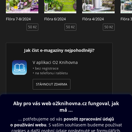
Flóra 7-8/2024
Flóra 6/2024
Flóra 4/2024
Flóra 
50 Kč
50 Kč
50 Kč
Jak číst e-magazíny nejpohodlněji?
V aplikaci O2 Knihovna
• bez registrace
• na telefonu i tabletu
STÁHNOUT ZDARMA
Obsah ke stažení