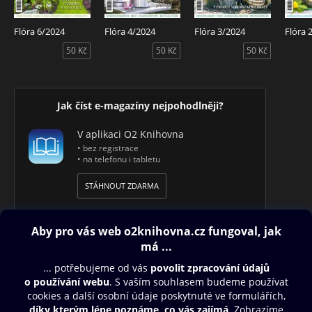
Flóra 6/2024
Flóra 4/2024
Flóra 3/2024
Flóra 
50 Kč
50 Kč
50 Kč
Jak číst e-magazíny nejpohodlněji?
V aplikaci O2 Knihovna
• bez registrace
• na telefonu i tabletu
STÁHNOUT ZDARMA
Obsah ke stažení
Moje O2 Knihovna