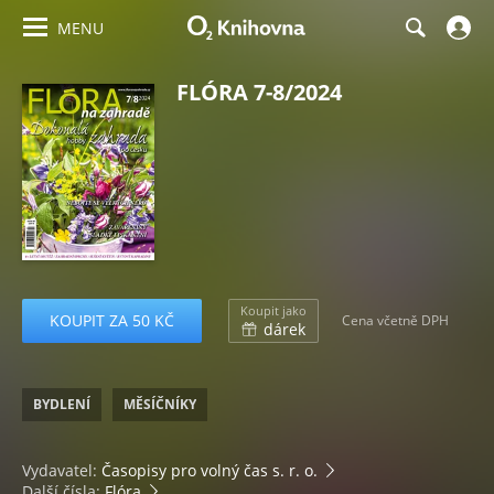
MENU
FLÓRA 7-8/2024
Koupit jako
KOUPIT ZA 50 KČ
Cena včetně DPH
dárek
BYDLENÍ
MĚSÍČNÍKY
Vydavatel:
Časopisy pro volný čas s. r. o.
Další čísla:
Flóra