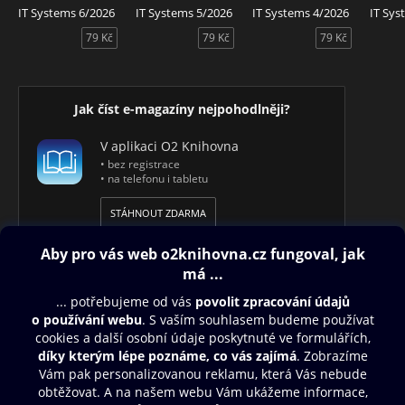
IT Systems 6/2026
IT Systems 5/2026
IT Systems 4/2026
IT Sys
79 Kč
79 Kč
79 Kč
Jak číst e-magazíny nejpohodlněji?
V aplikaci O2 Knihovna
• bez registrace
• na telefonu i tabletu
STÁHNOUT ZDARMA
Obsah ke stažení
Moje O2 Knihovna
Další zábava