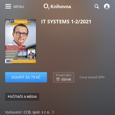
MENU
IT SYSTEMS 1-2/2021
Koupit jako
KOUPIT ZA 79 KČ
Cena včetně DPH
dárek
POČÍTAČE A MÉDIA
Vydavatel:
CCB, spol. s r.o.