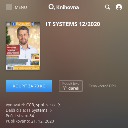
MENU
IT SYSTEMS 12/2020
Koupit jako
KOUPIT ZA 79 KČ
Cena včetně DPH
dárek
Vydavatel:
CCB, spol. s r.o.
Další čísla:
IT Systems
Počet stran: 84
Publikováno: 21. 12. 2020