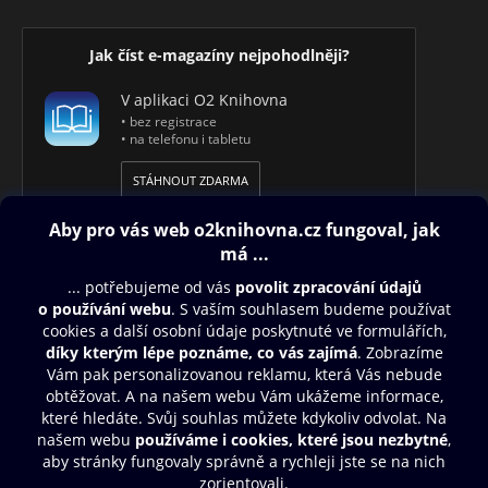
Jak číst e-magazíny nejpohodlněji?
V aplikaci O2 Knihovna
• bez registrace
• na telefonu i tabletu
STÁHNOUT ZDARMA
Obsah ke stažení
Moje O2 Knihovna
Další zábava
© O2 Czech Republic a.s.