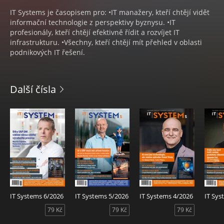
IT Systems je časopisem pro: •IT manažery, kteří chtějí vidět
informační technologie z perspektivy byznysu. •IT
profesionály, kteří chtějí efektivně řídit a rozvíjet IT
infrastrukturu. •Všechny, kteří chtějí mít přehled v oblasti
podnikových IT řešení.
Další čísla
IT Systems 6/2026
IT Systems 5/2026
IT Systems 4/2026
IT Sys
79 Kč
79 Kč
79 Kč