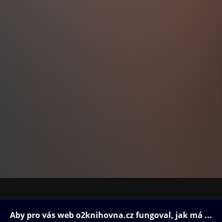
ovna
Další zábava