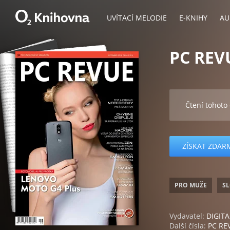
UVÍTACÍ MELODIE
E-KNIHY
AU
PC REV
Čtení tohoto
ZÍSKAT ZDAR
PRO MUŽE
SL
Vydavatel:
DIGITAL
Další čísla:
PC RE