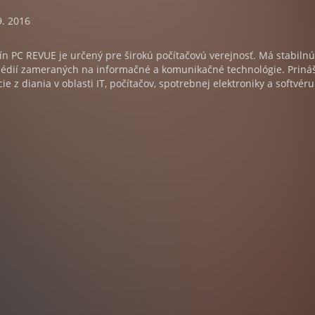
9. 2016
n PC REVUE je určený pre širokú počítačovú verejnosť. Má stabilnú
médií zameraných na informačné a komunikačné technológie. Priná
e z diania v oblasti IT, počítačov, spotrebnej elektroniky a softvéru