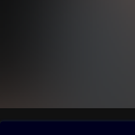
Obsah ke stažení
Moje O2 Knih