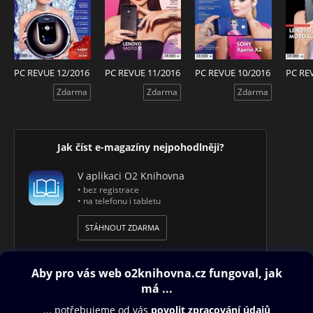
PC REVUE 12/2016
PC REVUE 11/2016
PC REVUE 10/2016
PC RE
Zdarma
Zdarma
Zdarma
Jak číst e-magazíny nejpohodlněji?
V aplikaci O2 Knihovna
• bez registrace
• na telefonu i tabletu
STÁHNOUT ZDARMA
Obsah ke stažení