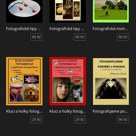
Fotografické tipy a triky II. díl
Fotografické tipy a triky I. díl
Fotografické motivy kreativně, Krajina Obloha Voda Stromy Cesty
96 Kč
96 Kč
96 Kč
Kluci a holky fotografují s digitálním fotoaparátem I. díl
Kluci a holky fotografují s digitálním fotoaparátem II. díl
Fotografujeme portrét a postavu
29 Kč
29 Kč
96 Kč