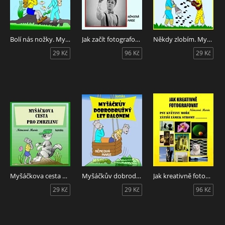
Bolí nás nožky. Myšáček
Jak začít fotografovat
Někdy zlobím. Myšáček
29 Kč
96 Kč
29 Kč
Myšáčkova cesta pro zmrzlinu
Myšáčkův dobrodružný let balonem
Jak kreativně fotografovat psy, květiny, moře, zátiší, zámek, stromy....
29 Kč
29 Kč
96 Kč