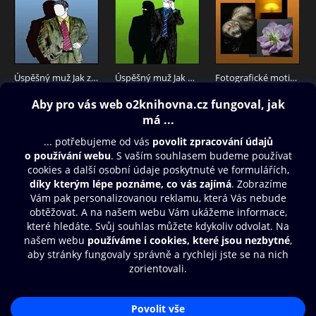
Úspěšný muž Jak získat působivý image
Úspěšný muž Jak nastartovat kariéru
Fotografické motivy kreativně, Květiny Zvířata Makrofotografie Věci kolem nás Abstrakce
96 Kč
96 Kč
96 Kč
Obsah ke stažení
Moje O2 Knihovna
Další zábava
© O2 Czech Republic a.s.
Nákupní řád
Přístupnost