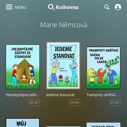
MENU
Marie Němcová
(Ne)obyčejné zážitky ze stanování
Jedeme stanovat
Trampoty skřítků Svena, Nilse a Larse
35 Kč
39 Kč
25 Kč