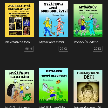
Jak kreativně fotografovat postavu, skupinu osob v ZOO, noční snímky, makrosvět... II. díl
Myšáčkova zimní dobrodružství
Myšáčkův výlet do neznáma
96 Kč
29 Kč
29 Kč
Myšáčkovi kamarádi
Myšáček tropí hlouposti
Fotografujeme děti