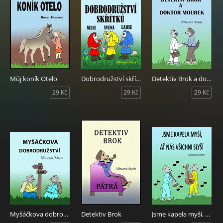
Můj koník Otelo
Dobrodružství skřítků Nilse, Svena a Larse
Detektiv Brok a doktor Mourek
29 Kč
29 Kč
29 Kč
Myšáčkova dobrodružství
Detektiv Brok
Jsme kapela myší, ať nás všichni slyší