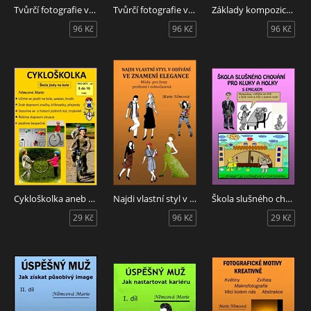
Tvůrčí fotografie v praxi II. díl
Tvůrčí fotografie v praxi I. díl
Základy kompozice digitální fotografie
96 Kč
96 Kč
96 Kč
Cykloškolka aneb Škola jízdy na kole
Najdi vlastní styl v odívání Ve znamení elegance
Škola slušného chování pro kluky a holky s Emilkem
29 Kč
96 Kč
29 Kč