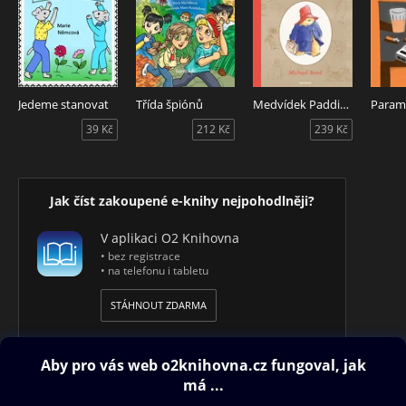
Jedeme stanovat
Třída špiónů
Medvídek Paddington
Param
39 Kč
212 Kč
239 Kč
Jak číst zakoupené e-knihy nejpohodlněji?
V aplikaci O2 Knihovna
• bez registrace
• na telefonu i tabletu
STÁHNOUT ZDARMA