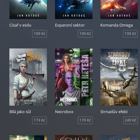
Císař v exilu
Expanzní sektor
Komanda Omega
199 Kč
199 Kč
199 Kč
Bílá jako sůl
Necrobox
Strnadův efekt
179 Kč
179 Kč
249 Kč