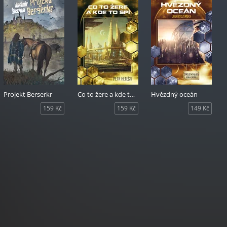
Projekt Berserkr
Co to žere a kde to spí
Hvězdný oceán
159 Kč
159 Kč
149 Kč