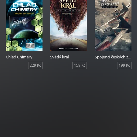
Chlad Chiméry
Světlý král
Spojenci českých zemí
229 Kč
159 Kč
199 Kč