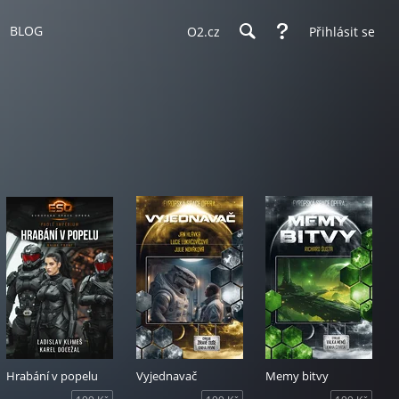
BLOG
O2.cz
Přihlásit se
Hrabání v popelu
Vyjednavač
Memy bitvy