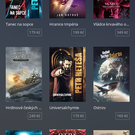
Tanec na sopce
Hranice Impéria
Vládce krvavého ohně
179 Kč
199 Kč
349 Kč
Hrdinové českých zemí
Universalchymie
Ostrov
249 Kč
179 Kč
169 Kč