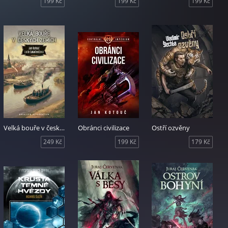
199 Kč
199 Kč
199 Kč
Velká bouře v českých zemích
Obránci civilizace
Ostří ozvěny
249 Kč
199 Kč
179 Kč