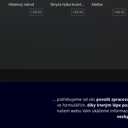
Hladový národ
Skrytá rizika kvantové démonologie
Kletba
158 Kč
169 Kč
149 Kč
Obsah ke stažení
Moje O2 Knih
Uvítací melodie
Přihlásit se
Aplikace a hry
E-knihy
Dárkový poukaz
SMS/MMS Info
Audioknihy
Nápověda
Blog
E-magazíny
Napište nám