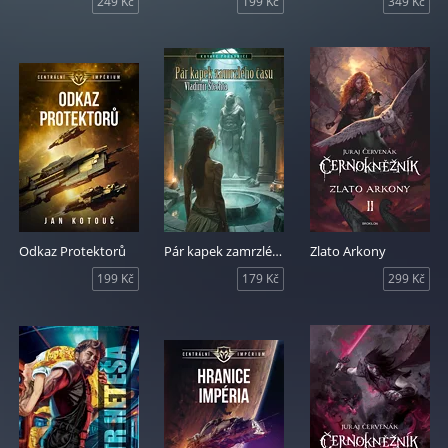
249 Kč
199 Kč
349 Kč
Odkaz Protektorů
Pár kapek zamrzlého času
Zlato Arkony
199 Kč
179 Kč
299 Kč