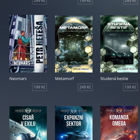
249 Kč
199 Kč
249 Kč
Neomars
Metamorf
Studená bestie
199 Kč
249 Kč
199 Kč