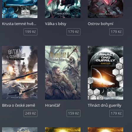
Krusta temné hvězdy
Válka s běsy
Ostrov bohyní
199 Kč
179 Kč
179 Kč
Bitva o české země
Hraničář
Třináct dnů guerilly
249 Kč
159 Kč
179 Kč