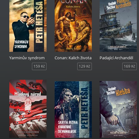
Yarminův syndrom
Conan: Kalich života
Padající Archanděl
159 Kč
129 Kč
169 Kč