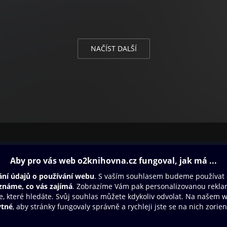
NAČÍST DALŠÍ
ovna
Další zábava
Oneplay
Oneplay Originály
Sport