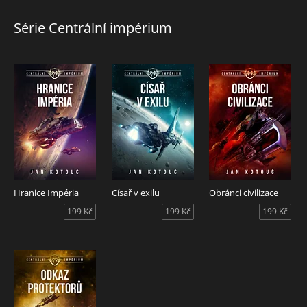
nadsvětelnou bránu, odkaz zapuzené civilizace Protektorů, a
také se vypořádat s mnohem bližším nepřítelem ve vlastní
Série Centrální impérium
rodině. Pokud se mu to nepodaří, bude mít v zádech druhou
nepřátelskou flotilu a vyústí to v další miliardy mrtvých.
Oba tyto úkoly císařovu osobní jednotku zavedou v
předvečer bitvy na planetu Zemi. Země je kolébkou civilizace
a jak praví heslo rodu Hankersonů: Civilizace musí
pokračovat.
Hranice Impéria
Císař v exilu
Obránci civilizace
199 Kč
199 Kč
199 Kč