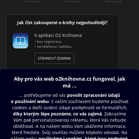
Jak číst zakoupené e-knihy nejpohodlněji?
V aplikaci O2 Knihovna
• bez registrace
• na telefonu i tabletu
STÁHNOUT ZDARMA
Obsah ke stažení
Moje O2 Knihovna
Další zábava