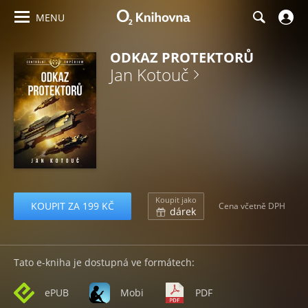
MENU
ODKAZ PROTEKTORŮ
Jan Kotouč
Koupit jako
KOUPIT ZA 199 KČ
Cena včetně DPH
dárek
Tato e-kniha je dostupná ve formátech:
ePUB
Mobi
PDF