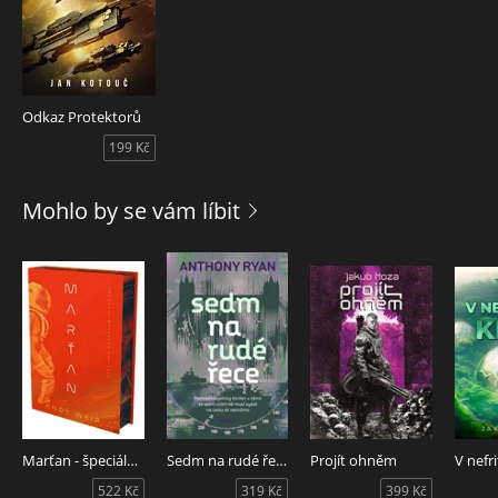
Odkaz Protektorů
199 Kč
Mohlo by se vám líbit
Marťan - špeciálne vydanie
Sedm na rudé řece
Projít ohněm
V nefri
522 Kč
319 Kč
399 Kč