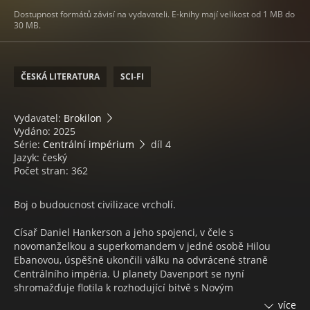
Dostupnost formátů závisí na vydavateli. E-knihy mají velikost od 1 MB do
30 MB.
ČESKÁ LITERATURA
SCI-FI
Vydavatel:
Brokilon
Vydáno: 2025
Série:
Centrální impérium
díl 4
Jazyk: český
Počet stran: 362
Boj o budoucnost civilizace vrcholí.
Císař Daniel Hankerson a jeho spojenci, v čele s
novomanželkou a superkomandem v jedné osobě Hilou
Ebanovou, úspěšně ukončili válku na odvrácené straně
Centrálního impéria. U planety Davenport se nyní
shromažďuje flotila k rozhodující bitvě s Novým
protektorátem. Ještě předtím ale musí Daniel otevřít
více