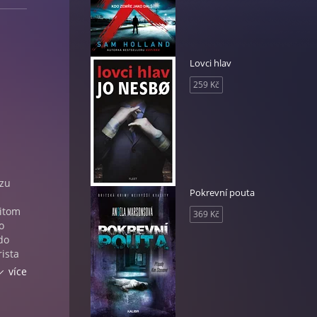
Lovci hlav
259 Kč
úzu
Pokrevní pouta
řitom
369 Kč
o
do
rista
dání
více
o s