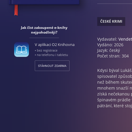
ČESKÉ KRIMI
Jak číst zakoupené e-knihy
nejpohodlněji?
Vydavatel:
Vende
V aplikaci O2 Knihovna
Vydáno: 2026
Jazyk: český
• bez registrace
• na telefonu i tabletu
Počet stran: 304
STÁHNOUT ZDARMA
Kdysi býval Lukáš
spisovatel způsob
než během skutečn
mnohem snazší ne
získá nečekanou 
špinavém prádle v
pátrání, které sto
zjistí, že dobrý 
pravdy sám.
Královna české fa