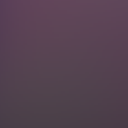
stí sobě vlastní. Tyhle zločiny vás budou rozhodně bavit.