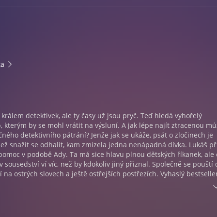
ta
 králem detektivek, ale ty časy už jsou pryč. Teď hledá vyhořelý
, kterým by se mohl vrátit na výsluní. A jak lépe najít ztracenou m
ého detektivního pátrání? Jenže jak se ukáže, psát o zločinech je
ž snažit se odhalit, kam zmizela jedna nenápadná dívka. Lukáš p
pomoc v podobě Ady. Ta má sice hlavu plnou dětských říkanek, ale 
 sousedství ví víc, než by kdokoliv jiný přiznal. Společně se pouští 
jí na ostrých slovech a ještě ostřejších postřezích. Vyhaslý bestselle
spisovatel nutně nemusí být dobrý detektiv – ale naštěstí není na hle
ntastiky Kristýna Sněgoňová se pouští na pole detektivek a jde na t