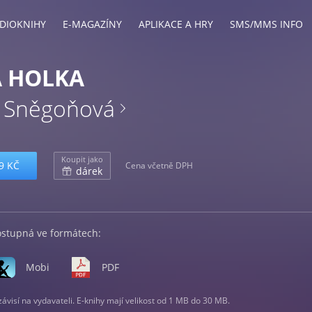
DIOKNIHY
E-MAGAZÍNY
APLIKACE A HRY
SMS/MMS INFO
 HOLKA
a Sněgoňová
Koupit jako
9 KČ
Cena včetně DPH
dárek
ostupná ve formátech:
Mobi
PDF
visí na vydavateli. E-knihy mají velikost od 1 MB do 30 MB.