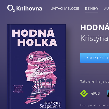
UVÍTACÍ MELODIE
E-KNIHY
AU
HODNÁ
Kristýn
KOUPIT ZA 31
Tato e-kniha je d
ePUB
Dostupnost formátů zá