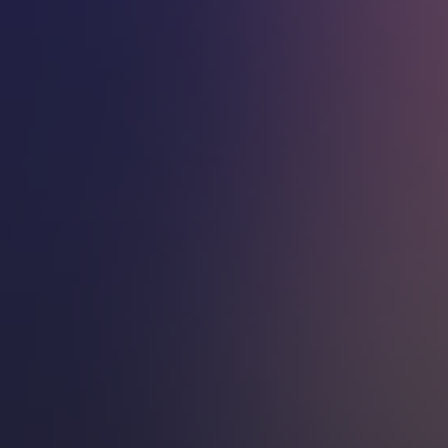
humorem i zběsilo