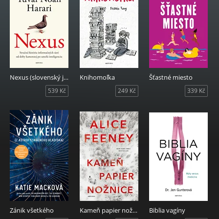
Nexus (slovenský jazyk)
Knihomoľka
Šťastné miesto
539 Kč
249 Kč
339 Kč
Zánik všetkého
Kameň papier nožnice
Biblia vagíny