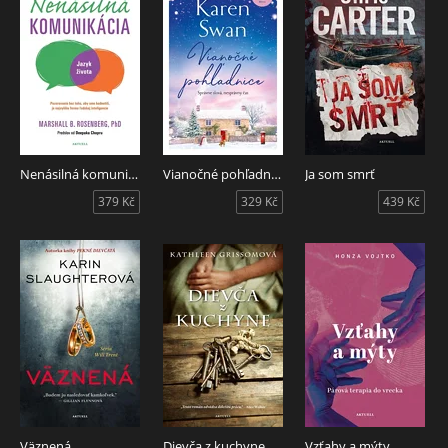
Nenásilná komunikácia
Vianočné pohľadnice
Ja som smrť
379 Kč
329 Kč
439 Kč
Väznená
Dievča z kuchyne
Vzťahy a mýty