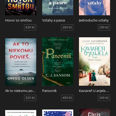
Hovor so smrťou
Vzťahy a pasce
Jednoducho vzťahy
439 Kč
269 Kč
299 Kč
Ak to niekomu povieš...
Panovník
Kaviareň U anjela 3: Dcéry nádeje
329 Kč
409 Kč
349 Kč