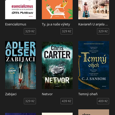
Esencializmus
Ty, ja a naše výlety
Kaviareň U anjela 2: Osudové roky
329 Kč
329 Kč
329 Kč
Zabijaci
Netvor
Temný oheň
329 Kč
439 Kč
409 Kč