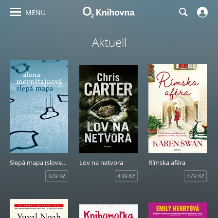
MENU
Aktuell
Slepá mapa (slovenský jazyk)
Lov na netvora
Rímska aféra
329 Kč
439 Kč
379 Kč