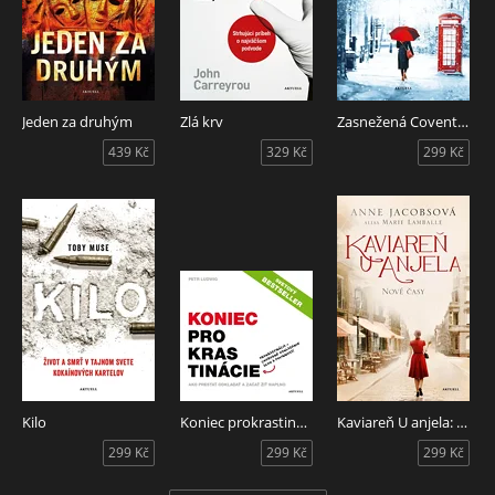
Jeden za druhým
Zlá krv
Zasnežená Covent Garden
439 Kč
329 Kč
299 Kč
Kilo
Koniec prokrastinácie
Kaviareň U anjela: Nové časy
299 Kč
299 Kč
299 Kč