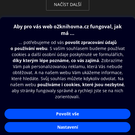
NAČÍST DALŠÍ
Obsah ke stažení
Moje O2 Knihovna
Další zábava
© O2 Czech Republic a.s.
Nákupní řád
Přístupnost
Aplikace O2 Knihovna
Zásady zpracování osobních údajů
Čti a poslouchej své e-knihy a
Cookies
audioknihy rychleji a pohodlněji.