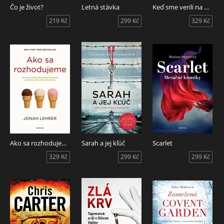
Čo je život?
Letná stávka
Keď sme verili na morské panny
219 Kč
299 Kč
329 Kč
Ako sa rozhodujeme
Sarah a jej kľúč
Scarlet
329 Kč
299 Kč
299 Kč