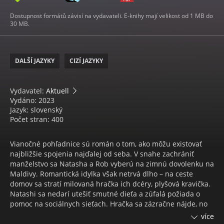
Dostupnost formátů závisí na vydavateli. E-knihy mají velikost od 1 MB do
30 MB.
DALŠÍ JAZYKY
CIZÍ JAZYKY
Vydavatel:
Aktuell
Vydáno: 2023
Jazyk: slovenský
Počet stran: 400
Vianočné pohľadnice sú román o tom, ako môžu existovať
najbližšie spojenia najďalej od seba. V snahe zachrániť
manželstvo sa Natasha a Rob vyberú na zimnú dovolenku na
Maldivy. Romantická idylka však netrvá dlho – na ceste
domov sa stratí milovaná hračka ich dcéry, plyšová kravička.
Natashi sa nedarí utešiť smutné dieťa a zúfalá požiada o
pomoc na sociálnych sieťach. Hračka sa zázračne nájde, no
medzičasom sa stala šťastným talizmanom pre Duffyho,
více
ktorý sa vydal do Himalájí a je tisíce kilometrov ďaleko. Duffy