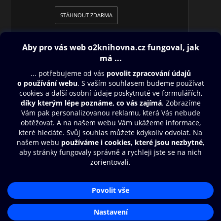
STÁHNOUT ZDARMA
Obsah ke stažení
Moje O2 Knihovna
Další zábava
© O2 Czech Republic a.s.
Nákupní řád
Přístupnost
Aplikace O2 Knihovna
Zásady zpracování osobních údajů
Čti a poslouchej své e-knihy a
Cookies