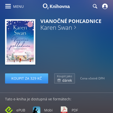
MENU
VIANOČNÉ POHĽADNICE
Karen Swan
Koupit jako
KOUPIT ZA 329 KČ
Cena včetně DPH
dárek
Tato e-kniha je dostupná ve formátech:
ePUB
Mobi
PDF