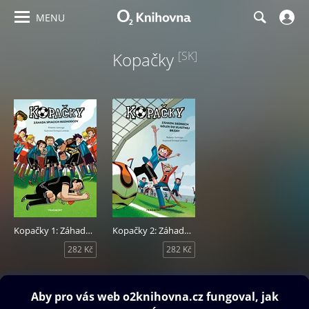
MENU
Kopačky
[SK]
Kopačky 1: Záhada spiacich rozhodcov
Kopačky 2: Záhada siedmich gólov do vlastnej brány
282 Kč
282 Kč
Obsah ke stažení