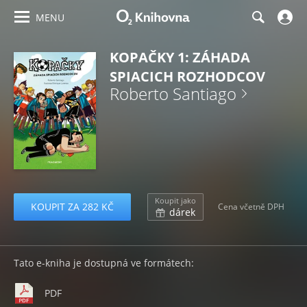
MENU
KOPAČKY 1: ZÁHADA
SPIACICH ROZHODCOV
Roberto Santiago
Koupit jako
KOUPIT ZA 282 KČ
Cena včetně DPH
dárek
Tato e-kniha je dostupná ve formátech:
PDF