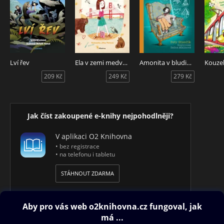
Lví řev
Ela v zemi medvědů
Amonita v bludišti záhad
209 Kč
249 Kč
279 Kč
Jak číst zakoupené e-knihy nejpohodlněji?
V aplikaci O2 Knihovna
• bez registrace
• na telefonu i tabletu
STÁHNOUT ZDARMA