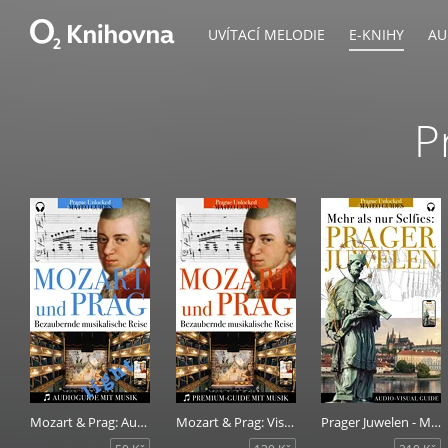
UVÍTACÍ MELODIE
E-KNIHY
AU
P
Mozart & Prag: Audiovisueller Guide mit Musikstücken - Light Version
Mozart & Prag: Visueller Guide mit Musikstücken
Prager Juwelen - Mehr als nur Selfies (+Audio)