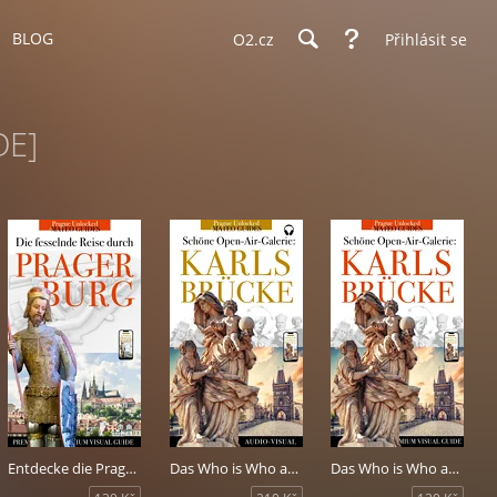
BLOG
O2.cz
Přihlásit se
DE]
Entdecke die Prager Burg - Geschichten von Königen, Baumeister, Künstlern und Heiligen.
Das Who is Who auf der Prager Karlsbrücke - Geschichten über Statuen und Heilige (+audio)
Das Who is Who auf der Prager Karlsbrücke - Geschichten über Statuen und Heilige