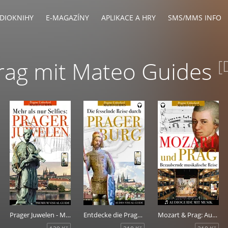
DIOKNIHY
E-MAGAZÍNY
APLIKACE A HRY
SMS/MMS INFO
rag mit Mateo Guides
[
Prager Juwelen - Mehr als nur Selfies
Entdecke die Prager Burg: Geschichten von Königen, Baumeister, Künstlern und Heiligen.
Mozart & Prag: Audiovisueller Guide mit Musikstücken