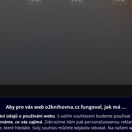
139 Kč
210 Kč
210 Kč
ovna
Další zábava
Oneplay
Oneplay Originály
Sport