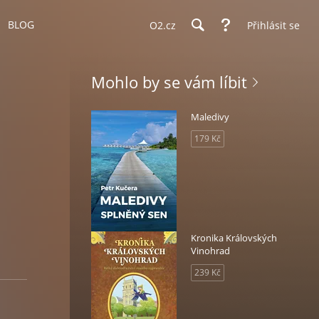
BLOG
O2.cz
Přihlásit se
Mohlo by se vám líbit
Maledivy
179 Kč
Kronika Královských
Vinohrad
239 Kč