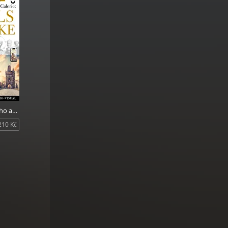
iner
Prag.
Das Who is Who auf der Prager Karlsbrücke - Geschichten über Statuen und Heilige (+audio)
210 Kč