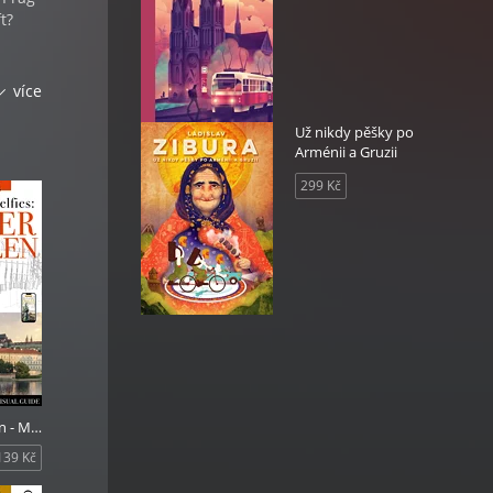
t?
více
htigen
Už nikdy pěšky po
Arménii a Gruzii
299 Kč
hören
ndy,
ider-
Prager Juwelen - Mehr als nur Selfies
139 Kč
den