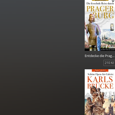
Sieh Prag mit an
Entdeckungsreise 
Schnapp dir unse
Meisterwerken sc
Entdecke die Prager Burg: Geschichten von Königen, Baumeister, Künstlern und Heiligen.
210 Kč