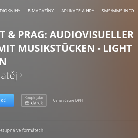
DIOKNIHY
E-MAGAZÍNY
APLIKACE A HRY
SMS/MMS INFO
 & PRAG: AUDIOVISUELLER
MIT MUSIKSTÜCKEN - LIGHT
ON
atěj
Koupit jako
 KČ
Cena včetně DPH
dárek
ostupná ve formátech: