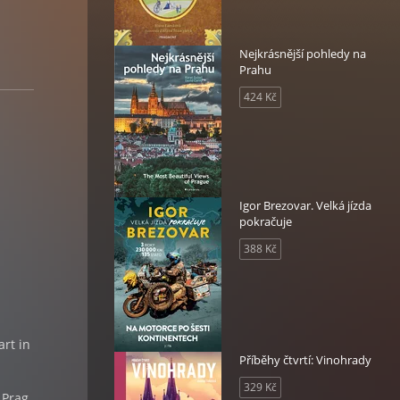
Nejkrásnější pohledy na
Prahu
424 Kč
Igor Brezovar. Velká jízda
pokračuje
388 Kč
rt in
Příběhy čtvrtí: Vinohrady
329 Kč
 Prag