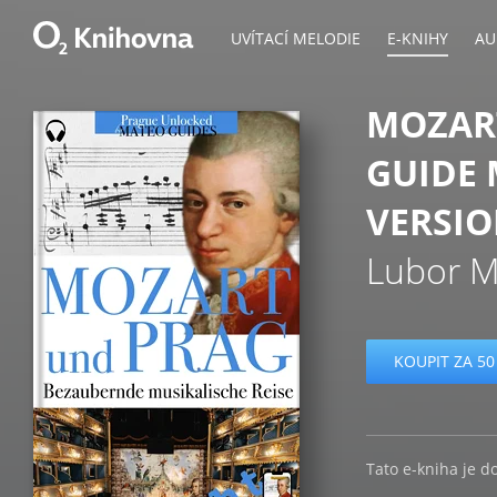
UVÍTACÍ MELODIE
E-KNIHY
AU
MOZART
GUIDE 
VERSI
Lubor M
KOUPIT ZA 50
Tato e-kniha je d