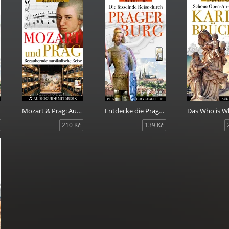
deren Augen. Lass Mozarts zeitlose Symphonien der Soundtrack de
sein. Tauche tief ein, erlebe den Zauber und verliebe dich neu in 
ren Guide und lass Prags Herz im Rhythmus von Mozarts
hlagen❗️
Mozart & Prag: Audiovisueller Guide mit Musikstücken
Entdecke die Prager Burg - Geschichten von Königen, Baumeister, Künstlern und Heiligen.
210 Kč
139 Kč