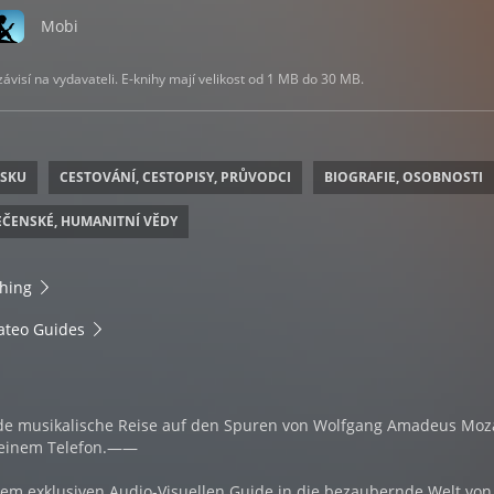
Mobi
visí na vydavateli. E-knihy mají velikost od 1 MB do 30 MB.
ESKU
CESTOVÁNÍ, CESTOPISY, PRŮVODCI
BIOGRAFIE, OSOBNOSTI
ČENSKÉ, HUMANITNÍ VĚDY
shing
ateo Guides
 musikalische Reise auf den Spuren von Wolfgang Amadeus Moza
 deinem Telefon.——
em exklusiven Audio-Visuellen Guide in die bezaubernde Welt von