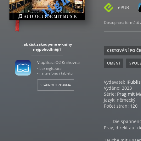
ePUB
Dostupnost formátů zá
Jak číst zakoupené e-knihy
nejpohodlněji?
CESTOVÁNÍ PO Č
V aplikaci O2 Knihovna
UMĚNÍ
SPOLE
• bez registrace
• na telefonu i tabletu
Vydavatel:
iPubli
STÁHNOUT ZDARMA
Vydáno: 2023
Série:
Prag mit M
Jazyk: německý
Počet stran: 120
——Die spannende
Prag, direkt auf
Tauche mit unser