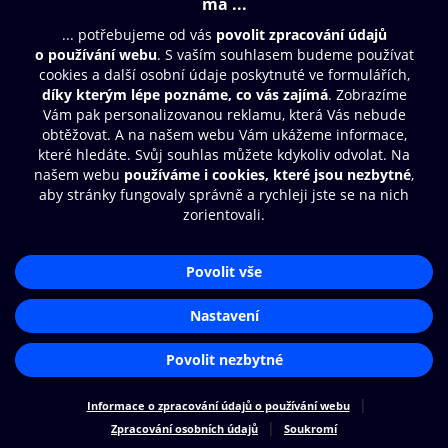
Moje O2 Knihovna
Další zábava
© O2 Czech Republic a.s.
Nákupní řád
Přístupnost
Zásady zpracování osobních údajů
Cookies
Aplikace O2 Knihovna
Nastavení cookies
Čti a poslouchej své e-knihy a
audioknihy rychleji a pohodlněji.
STÁHNOUT