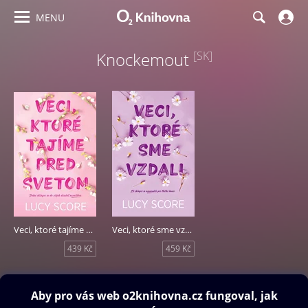
MENU
Knockemout
[SK]
Veci, ktoré tajíme pred svetom
Veci, ktoré sme vzdali
439 Kč
459 Kč
Obsah ke stažení